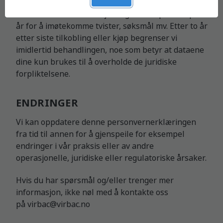
til kommersielle og skattemessige forskrifter.
Relevant ordreinformasjon lagres i en periode på ti
år for å imøtekomme tvister, søksmål mv. Etter to år
etter siste tilkobling eller kjøp begrenser vi
imidlertid behandlingen, noe som betyr at dataene
dine kun brukes til å overholde de juridiske
forpliktelsene.
ENDRINGER
Vi kan oppdatere denne personvernerklæringen
fra tid til annen for å gjenspeile for eksempel
endringer i vår praksis eller av andre
operasjonelle, juridiske eller regulatoriske årsaker.
Hvis du har spørsmål og/eller trenger mer
informasjon, ikke nøl med å kontakte oss
på
virbac@virbac.no