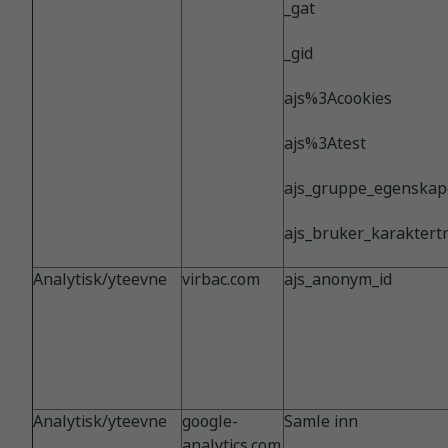
_gat
_gid
ajs%3Acookies
ajs%3Atest
ajs_gruppe_egenskap
ajs_bruker_karaktert
Analytisk/yteevne
virbac.com
ajs_anonym_id
Analytisk/yteevne
google-
Samle inn
analytics.com