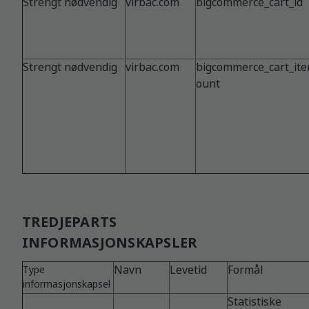
Strengt nødvendig
virbac.com
bigcommerce_cart_id
Strengt nødvendig
virbac.com
bigcommerce_cart_ite
ount
TREDJEPARTS
INFORMASJONSKAPSLER
Navn
Levetid
Formål
Type
informasjonskapsel
Statistiske