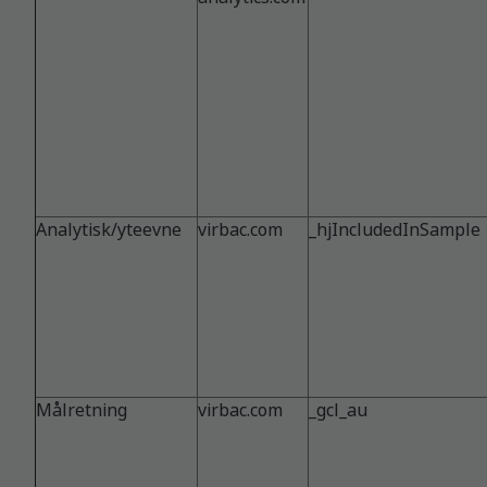
Analytisk/yteevne
virbac.com
_hjIncludedInSample
Målretning
virbac.com
_gcl_au