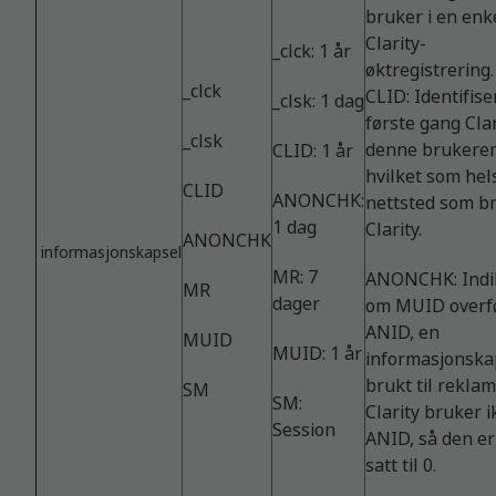
bruker i en enk
Clarity-
_clck: 1 år
øktregistrering.
_clck
CLID: Identifise
_clsk: 1 dag
første gang Clar
_clsk
denne brukeren
CLID: 1 år
hvilket som hel
CLID
ANONCHK:
nettsted som b
1 dag
Clarity.
ANONCHK
informasjonskapsel
MR: 7
ANONCHK: Indi
MR
dager
om MUID overfø
ANID, en
MUID
MUID: 1 år
informasjonska
brukt til reklam
SM
SM:
Clarity bruker i
Session
ANID, så den er 
satt til 0.