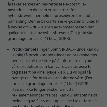
årsaker sendes en bekreftelses-e-post til e-
postadressen din som er registrert for
nyhetsbrevet i henhold til prosedyren for dobbel
påmelding. Denne bekreftelses-e-posten brukes til
å bevise om – du – eieren av e-postadressen har
godkjent mottak av nyhetsbrevet. ((Det juridiske
grunnlaget er art. 6 (1) lit. a) GDPR).
Produktanbefalinger: Som VIRBAC-kunde kan du
jevnlig få produktanbefalinger og praktiske tips
per e-post. Vi tar sikte på å informere deg om
våre produkter som kan være av interesse for
deg basert på dine nylige kjøp. Du vil også få
nyttige tips for bruk av produktene våre. (Det
juridiske grunnlaget er art. 6 (1) lit. f) GDPR).
Hvis du ikke lenger ønsker å motta
reklamemeldinger fra oss, kan du når som helst
melde deg av. Skriv din oppsigelse i tekstform (e-
post, faks, brev) og send den til vår