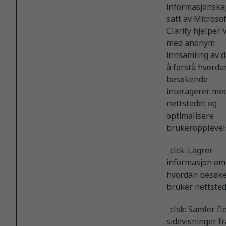
informasjonska
satt av Microsof
Clarity hjelper 
med anonym
innsamling av d
å forstå hvorda
besøkende
interagerer me
nettstedet og
optimalisere
brukeropplevel
_clck: Lagrer
informasjon om
hvordan besøk
bruker nettsted
_clsk: Samler fl
sidevisninger fr