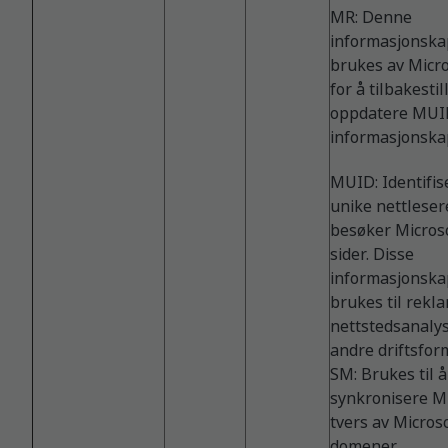
MR: Denne
informasjonska
brukes av Micro
for å tilbakestil
oppdatere MUI
informasjonska
MUID: Identifis
unike nettlese
besøker Micros
sider. Disse
informasjonska
brukes til rekl
nettstedsanaly
andre driftsfor
SM: Brukes til å
synkronisere 
tvers av Microso
domener.